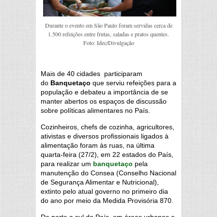
Durante o evento em São Paulo foram servidas cerca de
1.500 refeições entre frutas, saladas e pratos quentes.
Foto: Idec/Divulgação
Mais de 40 cidades participaram
do
Banquetaço
que serviu refeições para a
população e debateu a importância de se
manter abertos os espaços de discussão
sobre políticas alimentares no País.
Cozinheiros, chefs de cozinha, agricultores,
ativistas e diversos profissionais ligados à
alimentação foram às ruas, na última
quarta-feira (27/2), em 22 estados do País,
para realizar um
banquetaço
pela
manutenção do Consea (Conselho Nacional
de Segurança Alimentar e Nutricional),
extinto pelo atual governo no primeiro dia
do ano por meio da Medida Provisória 870.