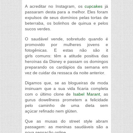
A acreditar no Instagram, os
cupcakes
já
passaram desta para a melhor. Eles foram
expulsos de seus domínios pelas tortas de
beterraba, os bolinhos de quinua e pelos
sucos verdes.
O saudável vende, sobretudo quando é
promovido por mulheres jovens e
fotogênicas. E estas não são it
girls comuns: têm a atitude positiva das
heroínas da Disney e passam os domingos
preparando os cardápios da semana em
vez de cuidar da ressaca da noite anterior.
Digamos que, se as blogueiras de moda
insinuam que a sua vida ficaria completa
com o último clone de
Isabel Marant
, as
gurus dowellness prometem a felicidade
pelo caminho de uma dieta sem
açúcar refinado nem glúten.
Que as musas do street style abram
passagem: as meninas saudáveis são a
nova sensação online.