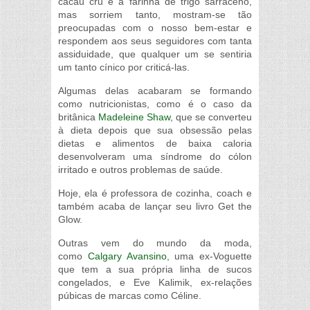
cacau cru e a farinha de trigo sarraceno,
mas sorriem tanto, mostram-se tão
preocupadas com o nosso bem-estar e
respondem aos seus seguidores com tanta
assiduidade, que qualquer um se sentiria
um tanto cínico por criticá-las.
Algumas delas acabaram se formando
como nutricionistas, como é o caso da
britânica
Madeleine Shaw
, que se converteu
à dieta depois que sua obsessão pelas
dietas e alimentos de baixa caloria
desenvolveram uma síndrome do cólon
irritado e outros problemas de saúde.
Hoje, ela é professora de cozinha, coach e
também acaba de lançar seu livro Get the
Glow.
Outras vem do mundo da moda,
como
Calgary Avansino
, uma ex-Voguette
que tem a sua própria linha de sucos
congelados, e Eve Kalimik, ex-relações
púbicas de marcas como Céline.