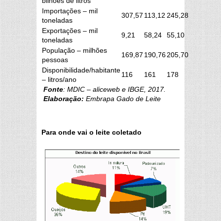
bilhões de litros
Importações – mil
307,57
113,12
245,28
toneladas
Exportações – mil
9,21
58,24
55,10
toneladas
População – milhões
169,87
190,76
205,70
pessoas
Disponibilidade/habitante
116
161
178
– litros/ano
Fonte
: MDIC – aliceweb e IBGE, 2017.
Elaboração:
Embrapa Gado de Leite
Para onde vai o leite coletado