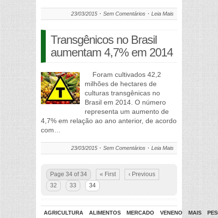
23/03/2015
Sem Comentários
Leia Mais
Transgênicos no Brasil
aumentam 4,7% em 2014
Foram cultivados 42,2
milhões de hectares de
culturas transgênicas no
Brasil em 2014. O número
representa um aumento de
4,7% em relação ao ano anterior, de acordo
com…
23/03/2015
Sem Comentários
Leia Mais
Page 34 of 34
« First
‹ Previous
32
33
34
AGRICULTURA
ALIMENTOS
MERCADO
VENENO
MAIS
PES