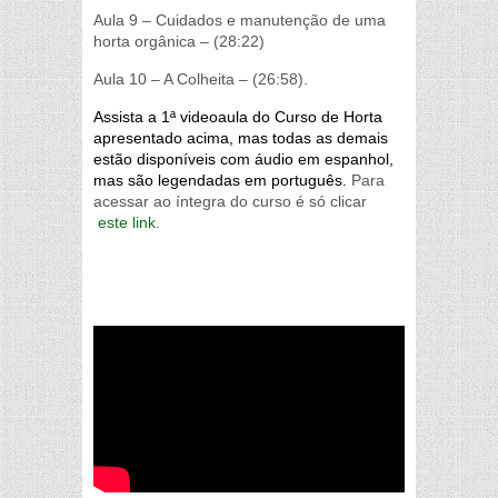
Aula 9 – Cuidados e manutenção de uma
horta orgânica – (28:22)
Aula 10 – A Colheita – (26:58).
Assista a 1ª videoaula do Curso de Horta
apresentado acima, mas todas as demais
estão disponíveis com áudio em espanhol,
mas são legendadas em português.
Para
acessar ao íntegra do curso é só clicar
este link
.