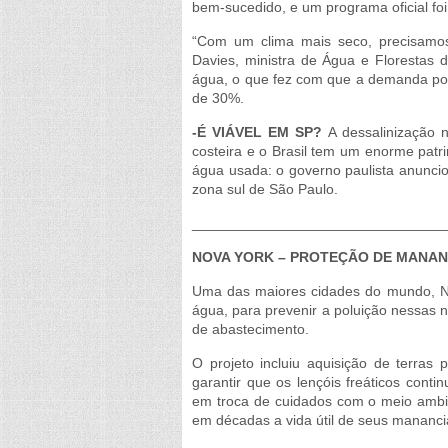
bem-sucedido, e um programa oficial foi 
“Com um clima mais seco, precisamos
Davies, ministra de Água e Florestas
água, o que fez com que a demanda por
de 30%.
-É VIÁVEL EM SP?
A dessalinização n
costeira e o Brasil tem um enorme pat
água usada: o governo paulista anunc
zona sul de São Paulo.
________________________________
NOVA YORK – PROTEÇÃO DE MANAN
Uma das maiores cidades do mundo, N
água, para prevenir a poluição nessas 
de abastecimento.
O projeto incluiu aquisição de terra
garantir que os lençóis freáticos cont
em troca de cuidados com o meio ambie
em décadas a vida útil de seus mananci