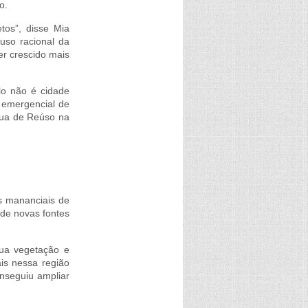
o.
tos”, disse Mia
uso racional da
r crescido mais
lo não é cidade
 emergencial de
gua de Reúso na
s mananciais de
 de novas fontes
sua vegetação e
ais nessa região
nseguiu ampliar