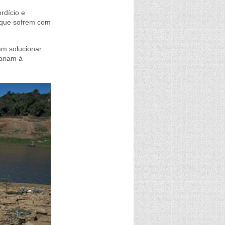
rdício e
s que sofrem com
am solucionar
ariam à