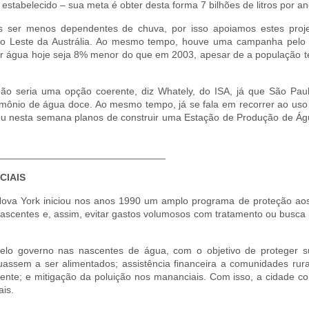
estabelecido – sua meta é obter desta forma 7 bilhões de litros por an
 ser menos dependentes de chuva, por isso apoiamos estes proje
 do Leste da Austrália. Ao mesmo tempo, houve uma campanha pelo 
 água hoje seja 8% menor do que em 2003, apesar de a população te
ão seria uma opção coerente, diz Whately, do ISA, já que São Pau
rimônio de água doce. Ao mesmo tempo, já se fala em recorrer ao uso
iou nesta semana planos de construir uma Estação de Produção de Á
______________________________
CIAIS
ova York iniciou nos anos 1990 um amplo programa de proteção ao
nascentes e, assim, evitar gastos volumosos com tratamento ou busca
s pelo governo nas nascentes de água, com o objetivo de proteger 
inuassem a ser alimentados; assistência financeira a comunidades rur
nte; e mitigação da poluição nos mananciais. Com isso, a cidade co
ais.