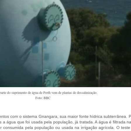
arte do suprimento de água de Perth vem de plantas de dessalinização.
Foto: BBC
ntos com o sistema Gnangara, sua maior fonte hídrica subterrânea. 
s a água que foi usada pela população, já tratada. A água é filtrada n
r consumida pela população ou usada na irrigação agrícola. O teste