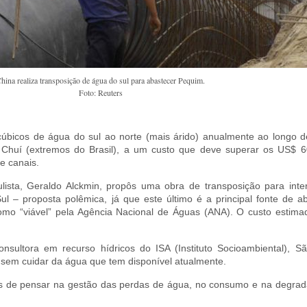
hina realiza transposição de água do sul para abastecer Pequim.
Foto: Reuters
cúbicos de água do sul ao norte (mais árido) anualmente ao longo d
Chuí (extremos do Brasil), a um custo que deve superar os US$ 60
e canais.
ista, Geraldo Alckmin, propôs uma obra de transposição para inter
ul – proposta polêmica, já que este último é a principal fonte de 
como “viável” pela Agência Nacional de Águas (ANA). O custo estim
nsultora em recurso hídricos do ISA (Instituto Socioambiental), Sã
sem cuidar da água que tem disponível atualmente.
es de pensar na gestão das perdas de água, no consumo e na degrad