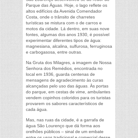
Parque das Águas. Hoje, o lago reflete os
altos edifícios da Avenida Comendador
Costa, onde o trânsito de charretes
turísticas se mistura com o de carros e
motos da cidade. Lá dentro, em suas nove
fontes, algumas dos anos 1930, é possível
experimentar diferentes tipos de água:
magnesiana, alcalina, sulfurosa, ferruginosa
e carbogasosa, entre outras.
Na Gruta dos Milagres, a imagem de Nossa
Senhora dos Remédios, encontrada no
local em 1936, guarda centenas de
mensagens de agradecimento às curas
alcançadas pelo uso das águas. Às portas
do parque, em cestas de vime, ambulantes
vendem copinhos coloridos para os turistas
provarem os sabores característicos de
cada água.
Mas, nas ruas da cidade, é a garrafa de
água São Lourenço que dá forma aos
orelhões públicos – sinal de um embate
entre os usos tradicional e comercial desse