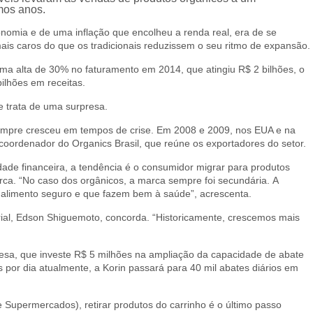
imos anos.
nomia e de uma inflação que encolheu a renda real, era de se
ais caros do que os tradicionais reduzissem o seu ritmo de expansão.
ma alta de 30% no faturamento em 2014, que atingiu R$ 2 bilhões, o
ilhões em receitas.
 trata de uma surpresa.
mpre cresceu em tempos de crise. Em 2008 e 2009, nos EUA e na
, coordenador do Organics Brasil, que reúne os exportadores do setor.
ade financeira, a tendência é o consumidor migrar para produtos
arca. “No caso dos orgânicos, a marca sempre foi secundária. A
 alimento seguro e que fazem bem à saúde”, acrescenta.
trial, Edson Shiguemoto, concorda.
“Historicamente, crescemos mais
esa, que investe R$ 5 milhões na ampliação da capacidade de abate
s por dia atualmente, a Korin passará para 40 mil abates diários em
 Supermercados), retirar produtos do carrinho é o último passo