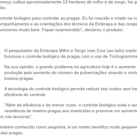
enço cultiva aproximadamente 13 hectares de milho e de sorgo, há q
nho.
ntrole biológico para controlar as pragas. Eu fui nascido e criado na ro
acompanhamento e as orientações dos técnicos da Embrapa e das coope
 funcionou muito bem. Fiquei surpreendido”, declarou o produtor.
O pesquisador da Embrapa Milho e Sorgo Ivan Cruz (ao lado) expli
funciona o controle biológico de pragas com o uso de Trichogramma
Na sua opinião, o grande problema na agricultura hoje é o aumento
produção pelo aumento do número de pulverizações visando o cont
insetos-pragas.
A tecnologia do controle biológico permite reduzir tais custos sem 
eficiência do controle.
“Além da eficiência e do menor custo, o controle biológico evita o 
resistência de insetos-pragas aos inseticidas e promove um aumento 
os nas lavouras”.
 também conhecido como vespinha, é um inseto benéfico muito pequen
s das pragas.