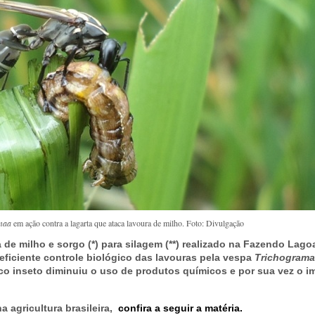
maa
em ação contra a lagarta que ataca lavoura de milho. Foto: Divulgação
 de milho e sorgo (*) para silagem (**) realizado na Fazendo Lago
 eficiente controle biológico das lavouras pela vespa
Trichogram
co inseto diminuiu o uso de produtos químicos e por sua vez o i
 agricultura brasileira,
confira a seguir a matéria.