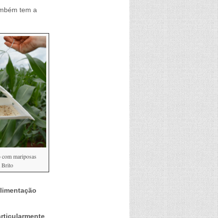
também tem a
o com mariposas
 Brito
alimentação
articularmente