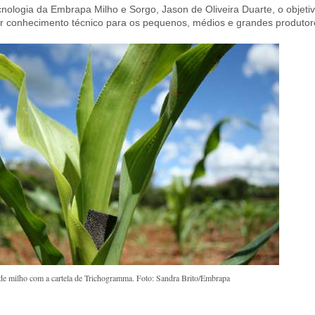
cnologia da Embrapa Milho e Sorgo, Jason de Oliveira Duarte, o objet
er conhecimento técnico para os pequenos, médios e grandes produtor
 de milho com a cartela de Trichogramma. Foto: Sandra Brito/Embrapa