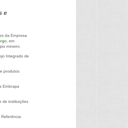
s e
des da Empresa
orgo
, em
pio mineiro.
nejo Integrado de
de produtos
da Embrapa
 de instituições
e Referência