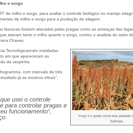
ilho e sorgo
 de milho e sorgo, para avaliar o controle biológico no manejo integ
mentes de milho e sorgo para a produção de silagem.
s lavouras fossem atacadas pelas pragas como as ameaças das lagar
que atacam tanto o milho quanto o sorgo, contou o analista do setor de
reira Chaves.
cia Tecnológicaoram instaladas
nto em que apareceram as
ação da vespinha.
chogramma, com intervalo de três
resultado já se mostrou eficaz”,
 que usei o controle
de para controlar pragas e
seu funcionamento”,
Sorgo é o quinto cereal mais plantado
ço
Embrapa