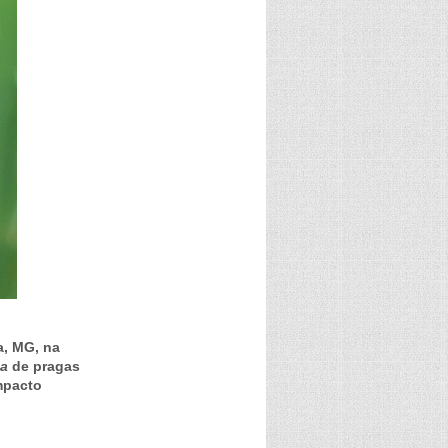
a, MG, na
aa
de pragas
mpacto