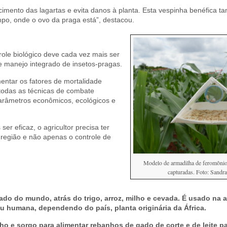
imento das lagartas e evita danos à planta. Esta vespinha benéfica 
po, onde o ovo da praga está”, destacou.
ole biológico deve cada vez mais ser
 manejo integrado de insetos-pragas.
ntar os fatores de mortalidade
 todas as técnicas de combate
arâmetros econômicos, ecológicos e
r eficaz, o agricultor precisa ter
região e não apenas o controle de
Modelo de armadilha de feromôni
capturadas. Foto: Sandra
ado do mundo, atrás do trigo, arroz, milho e cevada. É usado na 
u humana, dependendo do país, planta originária da África.
ilho e sorgo para alimentar rebanhos de gado de corte e de leite p