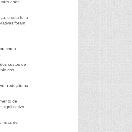
uatro anos,
ça, e esta foi a
rativas foram
cou como
.
 dos custos de
role dos
haver redução na
aumento de
significativo
o, mas de