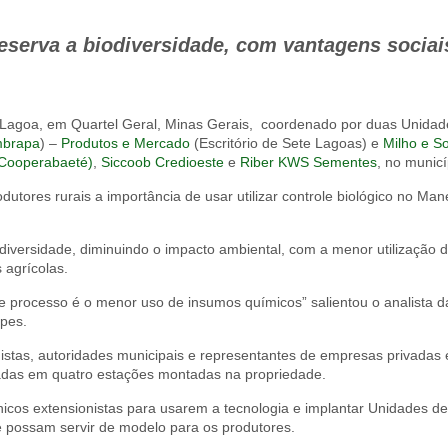
reserva a biodiversidade, com vantagens sociai
Lagoa, em Quartel Geral, Minas Gerais, coordenado por duas Unida
brapa
) –
Produtos e Mercado
(Escritório de Sete Lagoas) e
Milho e S
(Cooperabaeté)
,
Siccoob Credioeste
e
Riber KWS Sementes
, no municí
odutores rurais a importância de usar utilizar controle biológico no Ma
iodiversidade, diminuindo o impacto ambiental, com a menor utilização 
 agrícolas.
e processo é o menor uso de insumos químicos” salientou o analista 
pes.
nistas, autoridades municipais e representantes de empresas privadas e
izadas em quatro estações montadas na propriedade.
nicos extensionistas para usarem a tecnologia e implantar Unidades d
 possam servir de modelo para os produtores.