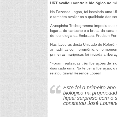
URT avaliou controle biológico no m
Na Fazenda Lagoa, foi instalada uma URT
e também avaliar os a qualidade das se
A vespinha Trichogramma impediu que a
lagarta-do-cartucho e a broca-da-cana, 
de tecnologia da Embrapa, Fredson Fer
Nas lavouras desta Unidade de Referên
armadilhas com feromônio, e no mome
primeiras mariposas foi iniciada a liber
“Foram realizadas três liberações deTri
dias cada uma. Na terceira liberação, o 
relatou Sinval Resende Lopesl.
Este foi o primeiro ano
biológico na proprieda
fiquei surpreso com o 
constatou José Louren