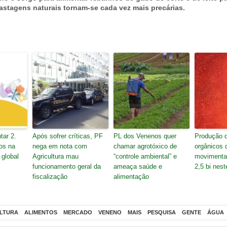
stagens naturais tornam-se cada vez mais precárias.
tar 2.
Após sofrer críticas, PF
PL dos Venenos quer
Produção d
os na
nega em nota com
chamar agrotóxico de
orgânicos 
 global
Agricultura mau
“controle ambiental” e
movimenta
funcionamento geral da
ameaça saúde e
2,5 bi nest
fiscalização
alimentação
LTURA
ALIMENTOS
MERCADO
VENENO
MAIS
PESQUISA
GENTE
ÁGUA