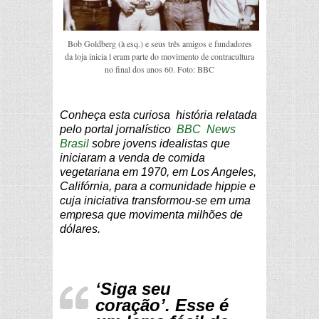
Bob Goldberg (à esq.) e seus três amigos e fundadores
da loja inicia l eram parte do movimento de contracultura
no final dos anos 60. Foto: BBC
Conheça esta curiosa história relatada
pelo portal jornalístico
BBC News
Brasil
sobre jovens idealistas que
iniciaram a venda de comida
vegetariana em 1970, em Los Angeles,
Califórnia, para a comunidade hippie e
cuja iniciativa transformou-se em uma
empresa que movimenta milhões de
dólares.
‘Siga seu
coração’. Esse é