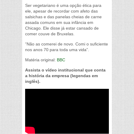
Ser vegetariano é uma opção ética para
ele, apesar de recordar com afeto das
salsichas e das panelas cheias de carne
assada comuns em sua infância em
Chicago. Ele disse já estar cansado de
comer couve de Bruxelas.
“Não as comerei de novo. Comi o suficiente
nos anos 70 para toda uma vida”.
Matéria original:
BBC
Assista o vídeo institucional que conta
a história da empresa (legendas em
inglês).