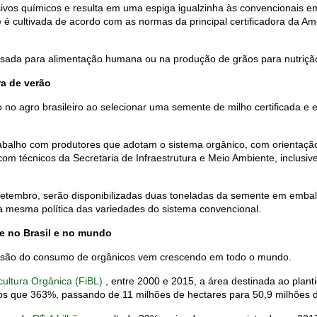
vos químicos e resulta em uma espiga igualzinha às convencionais e
 é cultivada de acordo com as normas da principal certificadora da Am
usada para alimentação humana ou na produção de grãos para nutriçã
ra de verão
o no agro brasileiro ao selecionar uma semente de milho certificada e 
trabalho com produtores que adotam o sistema orgânico, com orientação
om técnicos da Secretaria de Infraestrutura e Meio Ambiente, inclusiv
 setembro, serão disponibilizadas duas toneladas da semente em emba
a mesma política das variedades do sistema convencional.
e no Brasil e no mundo
nsão do consumo de orgânicos vem crescendo em todo o mundo.
cultura Orgânica (FiBL)
, entre 2000 e 2015, a área destinada ao plant
 que 363%, passando de 11 milhões de hectares para 50,9 milhões d