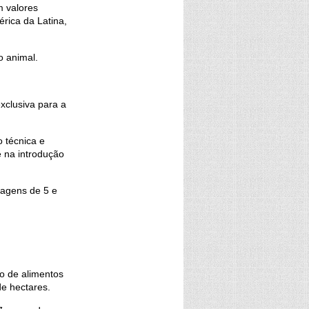
m valores
érica da Latina,
o animal.
exclusiva para a
 técnica e
e na introdução
lagens de 5 e
io de alimentos
e hectares.