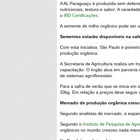
A AL Paraguaçu é produzida sem defensi
nutricionais, textura e sabor.
A variedade
o
IBD Certificações
.
A semente de milho orgânico pode ser 
Sementes estarão disponíveis na saf
Com esta iniciativa, São Paulo é pioneir
produção orgânica.
A Secretaria de Agricultura realiza um 
capacitação. O
órgão atua em parceria c
de sistemas agroflorestais.
Para a safra de verão que se inicia em
20kg.
Em relação a preços deve seguir 
Mercado de produção orgânica cresc
Segundo analistas de mercado, a expa
Segundo o
Instituto de Pesquisa de Agri
orgânicos no mundo cresceu nada menos