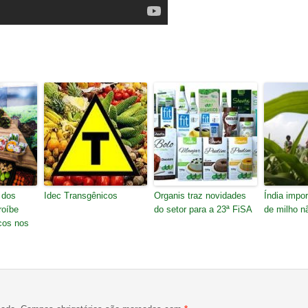
 dos
Idec Transgênicos
Organis traz novidades
Índia impor
roíbe
do setor para a 23ª FiSA
de milho n
cos nos