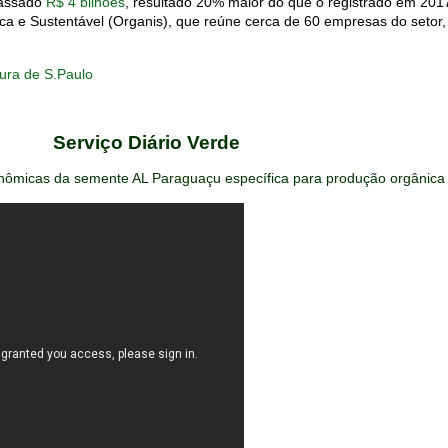
passado
R$ 4 bilhões
, resultado 20% maior do que o registrado em 201
ca e Sustentável (
Organis
), que reúne cerca de 60 empresas do setor
tura de S.Paulo
Serviço Diário Verde
ronômicas da semente AL Paraguaçu específica para produção orgânica